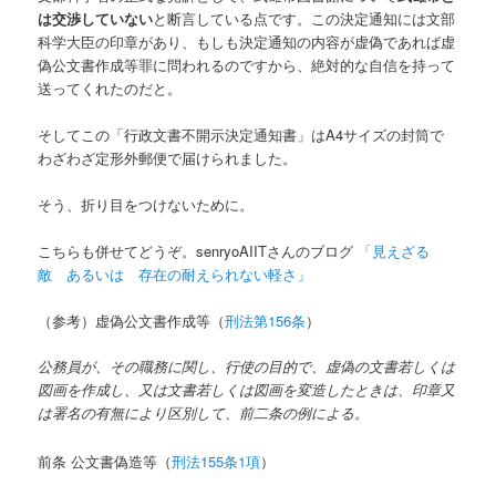
は交渉していない
と断言している点です。この決定通知には文部
科学大臣の印章があり、もしも決定通知の内容が虚偽であれば虚
偽公文書作成等罪に問われるのですから、絶対的な自信を持って
送ってくれたのだと。
そしてこの「行政文書不開示決定通知書」はA4サイズの封筒で
わざわざ定形外郵便で届けられました。
そう、折り目をつけないために。
こちらも併せてどうぞ。senryoAIITさんのブログ
「
見えざる
敵 あるいは 存在の耐えられない軽さ」
（参考）虚偽公文書作成等（
刑法第156条
）
公務員が、その職務に関し、行使の目的で、虚偽の文書若しくは
図画を作成し、又は文書若しくは図画を変造したときは、印章又
は署名の有無により区別して、前二条の例による。
前条 公文書偽造等（
刑法155条1項
）