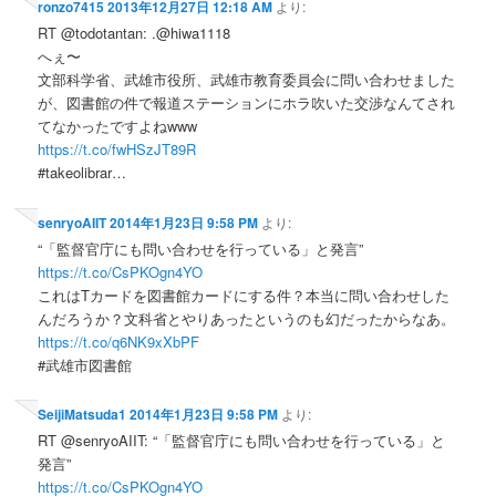
ronzo7415
2013年12月27日 12:18 AM
より:
RT @todotantan: .@hiwa1118
へぇ〜
文部科学省、武雄市役所、武雄市教育委員会に問い合わせました
が、図書館の件で報道ステーションにホラ吹いた交渉なんてされ
てなかったですよねwww
https://t.co/fwHSzJT89R
#takeolibrar…
senryoAIIT
2014年1月23日 9:58 PM
より:
“「監督官庁にも問い合わせを行っている」と発言”
https://t.co/CsPKOgn4YO
これはTカードを図書館カードにする件？本当に問い合わせした
んだろうか？文科省とやりあったというのも幻だったからなあ。
https://t.co/q6NK9xXbPF
#武雄市図書館
SeijiMatsuda1
2014年1月23日 9:58 PM
より:
RT @senryoAIIT: “「監督官庁にも問い合わせを行っている」と
発言”
https://t.co/CsPKOgn4YO