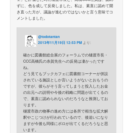
ずに、色を成して反発しました。私は、素直に認めて開
き直った方が、議論が進むのではないかと言う意味でコ
メントしました。
@todotantan
2013年11月19日 12:53 PM
より:
確かに図書館総合展のフォーラムでの樋渡市長・
CCC高橋氏の糸賀先生への反発は凄かったです
ね。
どう見てもブックカフェに図書館コーナーが併設
されている施設としか言いようがないとおもうの
ですが、彼らがそう言ってしまうと投入したお金
の出元への説明や今後の戦略に問題が出てくるの
で、素直に認められないのだろうなと推測してお
ります。
樋渡市政の物事の進め方には各所で相当な拡大解
釈やこじつけが行われているので、後追いになり
ますが今後も同様にボロが出てくるだろうなと思
います。