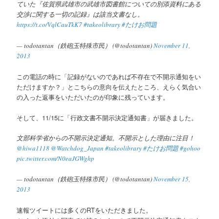
ていた『佐賀県武雄市の武雄市図書館についての別添資料にある
交渉に関する一切の記録』は該当文書なし。
https://t.co/VqlCauTkK7
#takeolibrary
#たけお問題
— todotantan（鉄砲玉特殊市民） (@todotantan)
November 11,
2013
この電話の時に「記録がないのであれば不存在で不開示通知をい
ただけますか？」とこちらの意向を伝えたところ、えらく気合い
の入った返事をいただいたのが印象に残っています。
そして、11/15に「行政文書不開示決定通知書」が届きました。
文部科学省からの不開示決定通知。不開示とした理由に注目！
@hiwa1118
@Watchdog_Japan
#takeolibrary
#たけお問題
#gohoo
pic.twitter.com/N0eaJGWghp
— todotantan（鉄砲玉特殊市民） (@todotantan)
November 15,
2013
速報ツイートには多くのRTをいただきました。