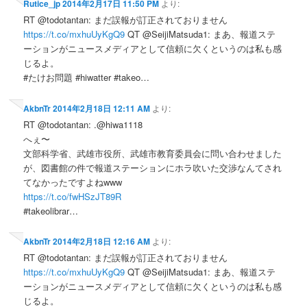
Rutice_jp
2014年2月17日 11:50 PM
より:
RT @todotantan: まだ誤報が訂正されておりません
https://t.co/mxhuUyKgQ9
QT @SeijiMatsuda1: まあ、報道ステ
ーションがニュースメディアとして信頼に欠くというのは私も感
じるよ。
#たけお問題 #hiwatter #takeo…
AkbnTr
2014年2月18日 12:11 AM
より:
RT @todotantan: .@hiwa1118
へぇ〜
文部科学省、武雄市役所、武雄市教育委員会に問い合わせました
が、図書館の件で報道ステーションにホラ吹いた交渉なんてされ
てなかったですよねwww
https://t.co/fwHSzJT89R
#takeolibrar…
AkbnTr
2014年2月18日 12:16 AM
より:
RT @todotantan: まだ誤報が訂正されておりません
https://t.co/mxhuUyKgQ9
QT @SeijiMatsuda1: まあ、報道ステ
ーションがニュースメディアとして信頼に欠くというのは私も感
じるよ。