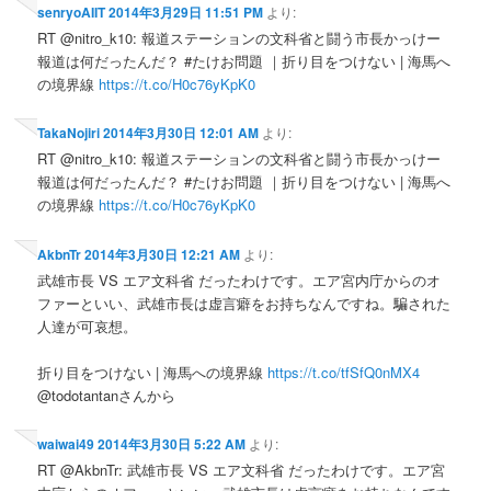
senryoAIIT
2014年3月29日 11:51 PM
より:
RT @nitro_k10: 報道ステーションの文科省と闘う市長かっけー
報道は何だったんだ？ #たけお問題 ｜折り目をつけない | 海馬へ
の境界線
https://t.co/H0c76yKpK0
TakaNojiri
2014年3月30日 12:01 AM
より:
RT @nitro_k10: 報道ステーションの文科省と闘う市長かっけー
報道は何だったんだ？ #たけお問題 ｜折り目をつけない | 海馬へ
の境界線
https://t.co/H0c76yKpK0
AkbnTr
2014年3月30日 12:21 AM
より:
武雄市長 VS エア文科省 だったわけです。エア宮内庁からのオ
ファーといい、武雄市長は虚言癖をお持ちなんですね。騙された
人達が可哀想。
折り目をつけない | 海馬への境界線
https://t.co/tfSfQ0nMX4
@todotantanさんから
waiwai49
2014年3月30日 5:22 AM
より:
RT @AkbnTr: 武雄市長 VS エア文科省 だったわけです。エア宮