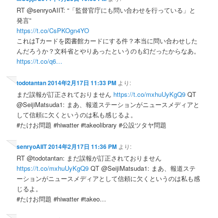
RT @senryoAIIT: “「監督官庁にも問い合わせを行っている」と
発言”
https://t.co/CsPKOgn4YO
これはTカードを図書館カードにする件？本当に問い合わせした
んだろうか？文科省とやりあったというのも幻だったからなあ。
https://t.co/q6…
todotantan
2014年2月17日 11:33 PM
より:
まだ誤報が訂正されておりません
https://t.co/mxhuUyKgQ9
QT
@SeijiMatsuda1: まあ、報道ステーションがニュースメディアと
して信頼に欠くというのは私も感じるよ。
#たけお問題 #hiwatter #takeolibrary #公設ツタヤ問題
senryoAIIT
2014年2月17日 11:36 PM
より:
RT @todotantan: まだ誤報が訂正されておりません
https://t.co/mxhuUyKgQ9
QT @SeijiMatsuda1: まあ、報道ステ
ーションがニュースメディアとして信頼に欠くというのは私も感
じるよ。
#たけお問題 #hiwatter #takeo…