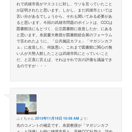
れで武雄市長がマスコミに対し、ウソを言っていたこと
が証明されたと思います。しかし、まだ武雄市といては
言い分があるでしょうから、それも聞いてみる必要があ
ると思います。今回の武雄市問題のポイントは、CCCは
図書館法にもとづく、公立図書館に改造したか、にある
と思います。糸賀慶大教授が図書館総合展のフォーラム
で言われたように、「公共施設カフェ」「マガジンカフ
ェ」に改造した、何故悪い、これまで図書館に関心の無
い人が大勢入館したことは武雄市民にとっていいこと
だ、と正直に言えば、それはそれで次の評価を議論でき
るのですが・・・
ふくちゃん
2013年11月19日 10:58 AM
より:
先のコメントの補足です。糸賀教授が「マガジンカフ
ェ」と評価した時に樋渡市長と、高橋CCC社員は、認め