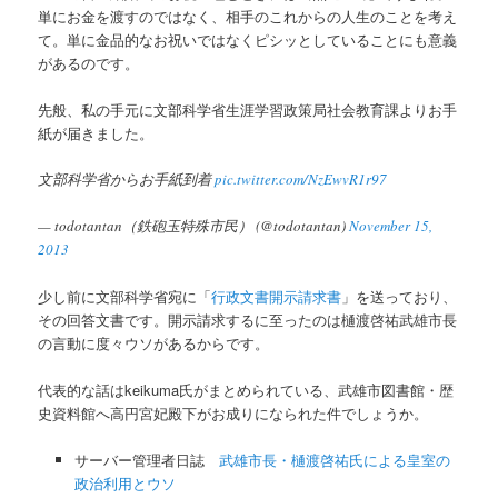
ン
単にお金を渡すのではなく、相手のこれからの人生のことを考え
て。単に金品的なお祝いではなくピシッとしていることにも意義
ツ
があるのです。
へ
先般、私の手元に文部科学省生涯学習政策局社会教育課よりお手
紙が届きました。
移
文部科学省からお手紙到着
pic.twitter.com/NzEwvR1r97
動
— todotantan（鉄砲玉特殊市民） (@todotantan)
November 15,
2013
少し前に文部科学省宛に「
行政文書開示請求書
」を送っており、
その回答文書です。開示請求するに至ったのは樋渡啓祐武雄市長
の言動に度々ウソがあるからです。
代表的な話はkeikuma氏がまとめられている、武雄市図書館・歴
史資料館へ高円宮妃殿下がお成りになられた件でしょうか。
サーバー管理者日誌
武雄市長・樋渡啓祐氏による皇室の
政治利用とウソ