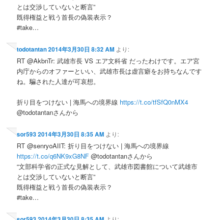
とは交渉していないと断言”
既得権益と戦う首長の偽装表示？
#take…
todotantan
2014年3月30日 8:32 AM
より:
RT @AkbnTr: 武雄市長 VS エア文科省 だったわけです。エア宮
内庁からのオファーといい、武雄市長は虚言癖をお持ちなんです
ね。騙された人達が可哀想。
折り目をつけない | 海馬への境界線
https://t.co/tfSfQ0nMX4
@todotantanさんから
sor593
2014年3月30日 8:35 AM
より:
RT @senryoAIIT: 折り目をつけない | 海馬への境界線
https://t.co/q6NK9xG8NF
@todotantanさんから
“文部科学省の正式な見解として、武雄市図書館について武雄市
とは交渉していないと断言”
既得権益と戦う首長の偽装表示？
#take…
sor593
2014年3月30日 8:35 AM
より: