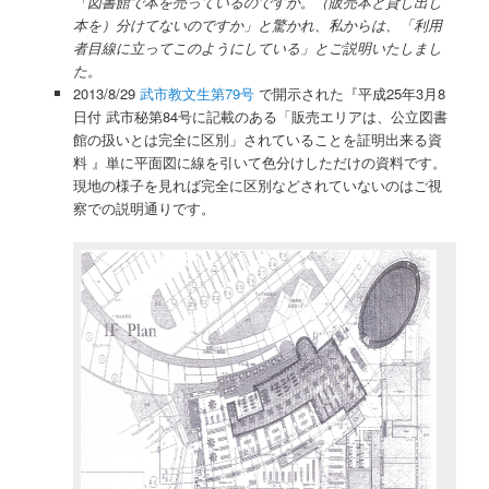
「図書館で本を売っているのですか。（販売本と貸し出し
本を）分けてないのですか」と驚かれ、私からは、「利用
者目線に立ってこのようにしている」とご説明いたしまし
た。
2013/8/29
武市教文生第79号
で開示された『平成25年3月8
日付 武市秘第84号に記載のある「販売エリアは、公立図書
館の扱いとは完全に区別」されていることを証明出来る資
料 』単に平面図に線を引いて色分けしただけの資料です。
現地の様子を見れば完全に区別などされていないのはご視
察での説明通りです。