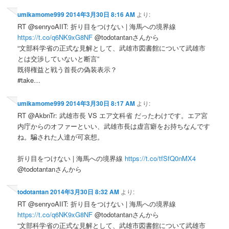
umikamome999
2014年3月30日 8:16 AM
より:
RT @senryoAIIT: 折り目をつけない | 海馬への境界線
https://t.co/q6NK9xG8NF
@todotantanさんから
“文部科学省の正式な見解として、武雄市図書館について武雄市
とは交渉していないと断言”
既得権益と戦う首長の偽装表示？
#take…
umikamome999
2014年3月30日 8:17 AM
より:
RT @AkbnTr: 武雄市長 VS エア文科省 だったわけです。エア宮
内庁からのオファーといい、武雄市長は虚言癖をお持ちなんです
ね。騙された人達が可哀想。
折り目をつけない | 海馬への境界線
https://t.co/tfSfQ0nMX4
@todotantanさんから
todotantan
2014年3月30日 8:32 AM
より:
RT @senryoAIIT: 折り目をつけない | 海馬への境界線
https://t.co/q6NK9xG8NF
@todotantanさんから
“文部科学省の正式な見解として、武雄市図書館について武雄市