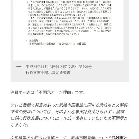
平成25年11月13日付 25受文科生第796号
行政文書不開示決定通知書
注目すべきは「不開示とした理由」です。
テレビ番組で発言のあった武雄市図書館に関する武雄市と文部科
学省の交渉については，そのような事実は見受けられず， 請求
に係る行政文書については，作成・保有していないため不開示と
しました。
文部科学省の正式な見解として、武雄市図書館について
武雄市と