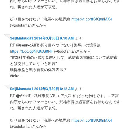
内庁からのオファーといい、武雄市長は虚言癖をお持ちなんです
ね。騙された人達が可哀想。
折り目をつけない | 海馬への境界線
https://t.co/tfSfQ0nMX4
@todotantanさんから
SeijiMatsuda1
2014年3月30日 8:10 AM
より:
RT @senryoAIIT: 折り目をつけない | 海馬への境界線
https://t.co/q6NK9xG8NF
@todotantanさんから
“文部科学省の正式な見解として、武雄市図書館について武雄市
とは交渉していないと断言”
既得権益と戦う首長の偽装表示？
#take…
SeijiMatsuda1
2014年3月30日 8:12 AM
より:
RT @AkbnTr: 武雄市長 VS エア文科省 だったわけです。エア宮
内庁からのオファーといい、武雄市長は虚言癖をお持ちなんです
ね。騙された人達が可哀想。
折り目をつけない | 海馬への境界線
https://t.co/tfSfQ0nMX4
@todotantanさんから