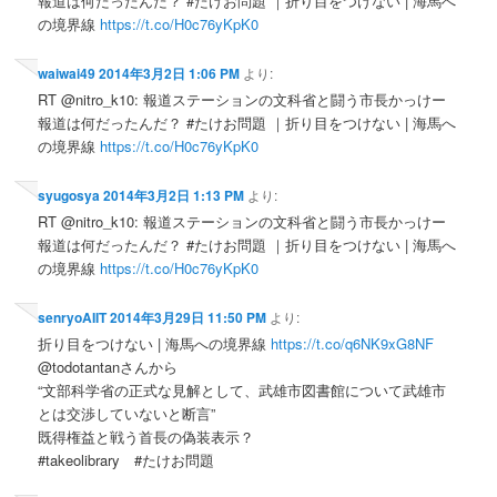
報道は何だったんだ？ #たけお問題 ｜折り目をつけない | 海馬へ
の境界線
https://t.co/H0c76yKpK0
waiwai49
2014年3月2日 1:06 PM
より:
RT @nitro_k10: 報道ステーションの文科省と闘う市長かっけー
報道は何だったんだ？ #たけお問題 ｜折り目をつけない | 海馬へ
の境界線
https://t.co/H0c76yKpK0
syugosya
2014年3月2日 1:13 PM
より:
RT @nitro_k10: 報道ステーションの文科省と闘う市長かっけー
報道は何だったんだ？ #たけお問題 ｜折り目をつけない | 海馬へ
の境界線
https://t.co/H0c76yKpK0
senryoAIIT
2014年3月29日 11:50 PM
より:
折り目をつけない | 海馬への境界線
https://t.co/q6NK9xG8NF
@todotantanさんから
“文部科学省の正式な見解として、武雄市図書館について武雄市
とは交渉していないと断言”
既得権益と戦う首長の偽装表示？
#takeolibrary #たけお問題