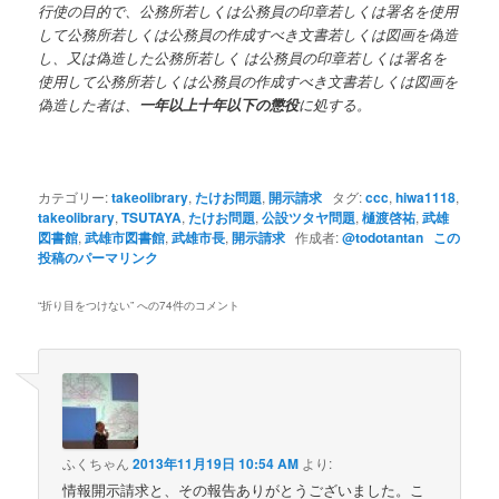
行使の目的で、公務所若しくは公務員の印章若しくは署名を使用
して公務所若しくは公務員の作成すべき文書若しくは図画を偽造
し、又は偽造した公務所若しく は公務員の印章若しくは署名を
使用して公務所若しくは公務員の作成すべき文書若しくは図画を
偽造した者は、
一年以上十年以下の懲役
に処する。
カテゴリー:
takeolibrary
,
たけお問題
,
開示請求
タグ:
ccc
,
hiwa1118
,
takeolibrary
,
TSUTAYA
,
たけお問題
,
公設ツタヤ問題
,
樋渡啓祐
,
武雄
図書館
,
武雄市図書館
,
武雄市長
,
開示請求
作成者:
@todotantan
この
投稿のパーマリンク
“
折り目をつけない
” への74件のコメント
ふくちゃん
2013年11月19日 10:54 AM
より:
情報開示請求と、その報告ありがとうございました。こ