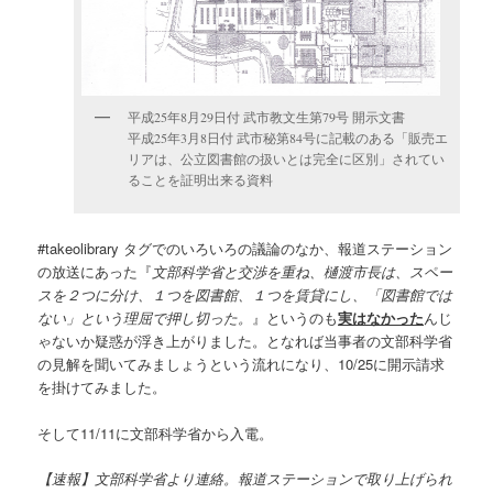
平成25年8月29日付 武市教文生第79号 開示文書
平成25年3月8日付 武市秘第84号に記載のある「販売エ
リアは、公立図書館の扱いとは完全に区別」されてい
ることを証明出来る資料
#takeolibrary タグでのいろいろの議論のなか、報道ステーション
の放送にあった『
文部科学省と交渉を重ね、樋渡市長は、スペー
スを２つに分け、１つを図書館、１つを賃貸にし、「図書館では
ない」という理屈で押し切った。
』というのも
実はなかった
んじ
ゃないか疑惑が浮き上がりました。となれば当事者の文部科学省
の見解を聞いてみましょうという流れになり、10/25に開示請求
を掛けてみました。
そして11/11に文部科学省から入電。
【速報】文部科学省より連絡。報道ステーションで取り上げられ