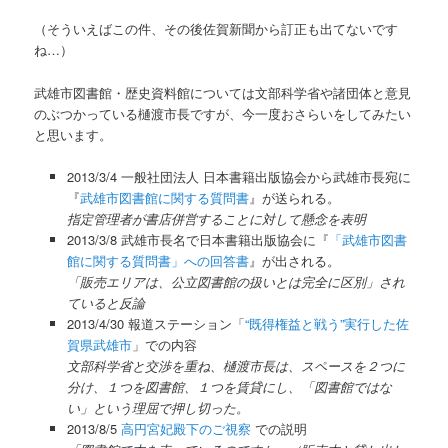
（そういえばこの件、その後佐賀新聞から訂正も出てないです
ね…）
武雄市図書館・歴史資料館については文部科学省や諸団体と意見
のぶつかっている樋渡市長ですが、今一度おさらいをしてみたい
と思います。
2013/3/4 一般社団法人 日本書籍出版協会から武雄市長宛に
『
武雄市図書館に関する質問書
』が送られる。
指定管理者が書店併営することに対して懸念を表明
2013/3/8 武雄市長名で日本書籍出版協会に『
「武雄市図書
館に関する質問書」への回答書
』が出される。
「販売エリアは、公立図書館の扱いとは完全に区別」され
ていると反論
2013/4/30 報道ステーション「
“既得権益と戦う”実行した佐
賀県武雄市
」での内容
文部科学省と交渉を重ね、樋渡市長は、スペースを２つに
分け、１つを図書館、１つを賃貸にし、「図書館ではな
い」という理屈で押し切った。
2013/8/5
高円宮妃殿下のご視察
での説明