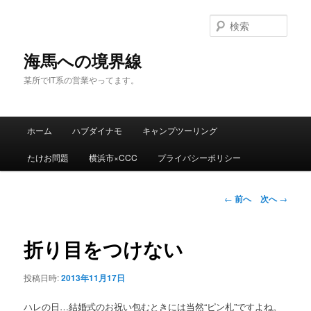
検
索
海馬への境界線
某所でIT系の営業やってます。
メ
ホーム
ハブダイナモ
キャンプツーリング
メ
イ
ン
たけお問題
横浜市×CCC
プライバシーポリシー
イ
メ
ニ
ン
ュ
投
←
前へ
次へ
→
ー
稿
コ
ナ
ビ
折り目をつけない
ン
ゲ
ー
投稿日時:
2013年11月17日
テ
シ
ョ
ハレの日…結婚式のお祝い包むときには当然“ピン札”ですよね。
ン