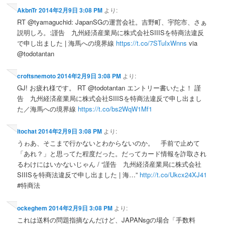
AkbnTr
2014年2月9日 3:08 PM
より:
RT @tyamaguchid: JapanSGの運営会社。吉野町、宇陀市、さぁ
説明しろ。:謹告 九州経済産業局に株式会社SIIISを特商法違反
で申し出ました | 海馬への境界線
https://t.co/7STuIxWnns
via
@todotantan
croftsnemoto
2014年2月9日 3:08 PM
より:
GJ! お疲れ様です。 RT @todotantan エントリー書いたよ！ 謹
告 九州経済産業局に株式会社SIIISを特商法違反で申し出まし
た／海馬への境界線
https://t.co/bs2WqW1Mf1
itochat
2014年2月9日 3:08 PM
より:
うゎあ、そこまで行かないとわからないのか。 手前で止めて
「あれ？」と思ってた程度だった。だってカード情報を詐取され
るわけにはいかないじゃん / “謹告 九州経済産業局に株式会社
SIIISを特商法違反で申し出ました | 海…”
http://t.co/Ukcx24XJ41
#特商法
ockeghem
2014年2月9日 3:08 PM
より:
これは送料の問題指摘なんだけど、JAPANsgの場合「手数料