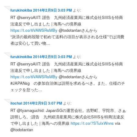
furukinokiba
2014年2月9日 3:03 PM
より:
RT @senryoAIIT: 謹告 九州経済産業局に株式会社SIIISを特商
法違反で申し出ました | 海馬への境界線
https://t.co/6VAWSRsMBy
@todotantanさんから
“決済の最終段階で初めて送料の項目が表示される仕様”では消費
者は安心して買い物…
furukinokiba
2014年2月9日 3:03 PM
より:
RT @senryoAIIT: 謹告 九州経済産業局に株式会社SIIISを特商
法違反で申し出ました | 海馬への境界線
https://t.co/6VAWSRsMBy
@todotantanさんから
#JAPANsg の参加自治体は説明を求めるべき。また、仕様のチ
ェックを怠った…
itochat
2014年2月9日 3:07 PM
より:
RT @tyamaguchid: JapanSGの運営会社。吉野町、宇陀市、さぁ
説明しろ。:謹告 九州経済産業局に株式会社SIIISを特商法違反
で申し出ました | 海馬への境界線
https://t.co/7STuIxWnns
via
@todotantan