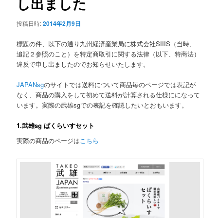
し出ました
ン
ツ
投稿日時:
2014年2月9日
へ
標題の件、以下の通り九州経済産業局に株式会社SIIIS（当時、
追記２参照のこと）を特定商取引に関する法律（以下、特商法）
移
違反で申し出ましたのでお知らせいたします。
動
JAPANsg
のサイトでは送料について商品毎のページでは表記が
なく、商品の購入をして初めて送料が計算される仕様にになって
います。実際の武雄sgでの表記を確認したいとおもいます。
1.武雄sg ぱくらいすセット
実際の商品のページは
こちら