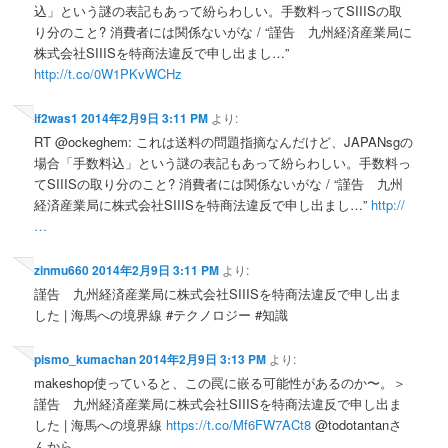
込」という謎の表記もあって紛らわしい。手数料ってSIIISの取
り分のこと? 消費者には関係ないがな / “謹告 九州経済産業局に
株式会社SIIISを特商法違反で申し出まし…”
http://t.co/0W1PKvWCHz
if2was1
2014年2月9日 3:11 PM
より:
RT @ockeghem: これは送料の問題指摘なんだけど、JAPANsgの
場合「手数料込」という謎の表記もあって紛らわしい。手数料っ
てSIIISの取り分のこと? 消費者には関係ないがな / “謹告 九州
経済産業局に株式会社SIIISを特商法違反で申し出まし…”
http://
…
zinmu660
2014年2月9日 3:11 PM
より:
謹告 九州経済産業局に株式会社SIIISを特商法違反で申し出ま
した | 海馬への境界線 #テクノロジー #知識
pismo_kumachan
2014年2月9日 3:13 PM
より:
makeshop使っていると、この罠に嵌る可能性があるのか〜。＞
謹告 九州経済産業局に株式会社SIIISを特商法違反で申し出ま
した | 海馬への境界線
https://t.co/Mf6FW7ACt8
@todotantanさ
んから