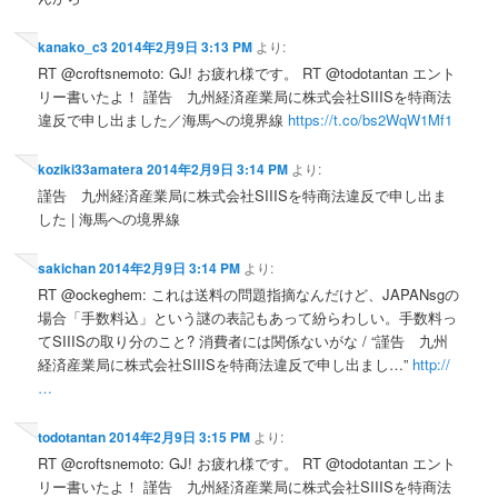
kanako_c3
2014年2月9日 3:13 PM
より:
RT @croftsnemoto: GJ! お疲れ様です。 RT @todotantan エント
リー書いたよ！ 謹告 九州経済産業局に株式会社SIIISを特商法
違反で申し出ました／海馬への境界線
https://t.co/bs2WqW1Mf1
koziki33amatera
2014年2月9日 3:14 PM
より:
謹告 九州経済産業局に株式会社SIIISを特商法違反で申し出ま
した | 海馬への境界線
sakichan
2014年2月9日 3:14 PM
より:
RT @ockeghem: これは送料の問題指摘なんだけど、JAPANsgの
場合「手数料込」という謎の表記もあって紛らわしい。手数料っ
てSIIISの取り分のこと? 消費者には関係ないがな / “謹告 九州
経済産業局に株式会社SIIISを特商法違反で申し出まし…”
http://
…
todotantan
2014年2月9日 3:15 PM
より:
RT @croftsnemoto: GJ! お疲れ様です。 RT @todotantan エント
リー書いたよ！ 謹告 九州経済産業局に株式会社SIIISを特商法