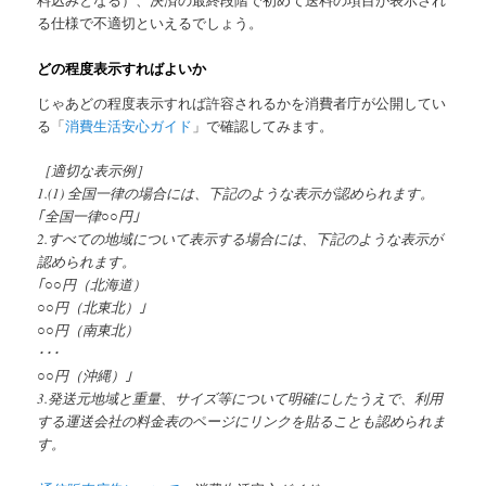
る仕様で不適切といえるでしょう。
どの程度表示すればよいか
じゃあどの程度表示すれば許容されるかを消費者庁が公開してい
る「
消費生活安心ガイド
」で確認してみます。
［適切な表示例］
1.(1) 全国一律の場合には、下記のような表示が認められます。
｢全国一律○○円｣
2.すべての地域について表示する場合には、下記のような表示が
認められます。
｢○○円（北海道）
○○円（北東北）｣
○○円（南東北）
･･･
○○円（沖縄）｣
3.発送元地域と重量、サイズ等について明確にしたうえで、利用
する運送会社の料金表のページにリンクを貼ることも認められま
す。