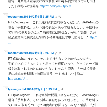
謹告 九州経済産業局に株式会社SIIISを特商法違反で申し出ま
した | 海馬への境界線
http://t.co/2yoeV1pb8y
todotantan
2014年2月9日 3:25 PM
より:
RT @ockeghem: これは送料の問題指摘なんだけど、JAPANsgの
場合「手数料込」という謎の表記もあって紛らわしい。手数料っ
てSIIISの取り分のこと? 消費者には関係ないがな / “謹告 九州
経済産業局に株式会社SIIISを特商法違反で申し出まし…”
http://
…
todotantan
2014年2月9日 3:26 PM
より:
RT @itochat: うゎあ、そこまで行かないとわからないのか。
手前で止めて「あれ？」と思ってた程度だった。だってカード情
報を詐取されるわけにはいかないじゃん / “謹告 九州経済産業
局に株式会社SIIISを特商法違反で申し出ました | 海…”
http://t.co/U…
tyamaguchid
2014年2月9日 3:33 PM
より:
RT @ockeghem: これは送料の問題指摘なんだけど、JAPANsgの
場合「手数料込」という謎の表記もあって紛らわしい。手数料っ
てSIIISの取り分のこと? 消費者には関係ないがな / “謹告 九州