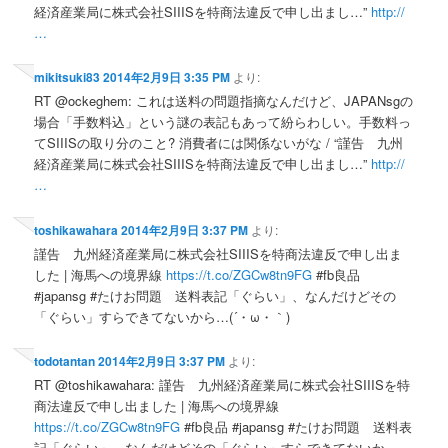
経済産業局に株式会社SIIISを特商法違反で申し出まし…”
http://
…
mikitsuki83
2014年2月9日 3:35 PM
より:
RT @ockeghem: これは送料の問題指摘なんだけど、JAPANsgの
場合「手数料込」という謎の表記もあって紛らわしい。手数料っ
てSIIISの取り分のこと? 消費者には関係ないがな / “謹告 九州
経済産業局に株式会社SIIISを特商法違反で申し出まし…”
http://
…
toshikawahara
2014年2月9日 3:37 PM
より:
謹告 九州経済産業局に株式会社SIIISを特商法違反で申し出ま
した | 海馬への境界線
https://t.co/ZGCw8tn9FG
#fb良品
#japansg #たけお問題 送料表記「ぐらい」、なんだけどその
「ぐらい」すらできてないから…(´・ω・｀)
todotantan
2014年2月9日 3:37 PM
より:
RT @toshikawahara: 謹告 九州経済産業局に株式会社SIIISを特
商法違反で申し出ました | 海馬への境界線
https://t.co/ZGCw8tn9FG
#fb良品 #japansg #たけお問題 送料表
記「ぐらい」、なんだけどその「ぐらい」すらできてないか…