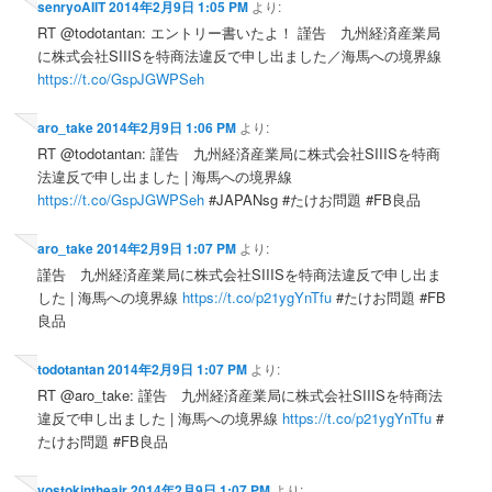
senryoAIIT
2014年2月9日 1:05 PM
より:
RT @todotantan: エントリー書いたよ！ 謹告 九州経済産業局
に株式会社SIIISを特商法違反で申し出ました／海馬への境界線
https://t.co/GspJGWPSeh
aro_take
2014年2月9日 1:06 PM
より:
RT @todotantan: 謹告 九州経済産業局に株式会社SIIISを特商
法違反で申し出ました | 海馬への境界線
https://t.co/GspJGWPSeh
#JAPANsg #たけお問題 #FB良品
aro_take
2014年2月9日 1:07 PM
より:
謹告 九州経済産業局に株式会社SIIISを特商法違反で申し出ま
した | 海馬への境界線
https://t.co/p21ygYnTfu
#たけお問題 #FB
良品
todotantan
2014年2月9日 1:07 PM
より:
RT @aro_take: 謹告 九州経済産業局に株式会社SIIISを特商法
違反で申し出ました | 海馬への境界線
https://t.co/p21ygYnTfu
#
たけお問題 #FB良品
vostokintheair
2014年2月9日 1:07 PM
より: