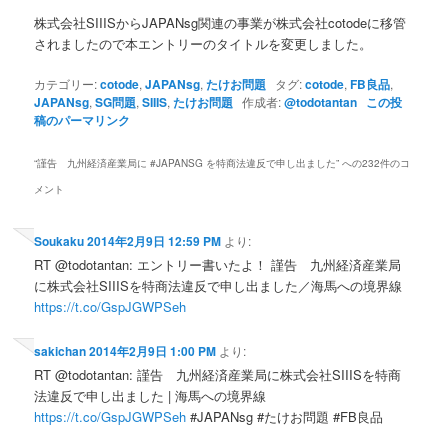
株式会社SIIISからJAPANsg関連の事業が株式会社cotodeに移管
されましたので本エントリーのタイトルを変更しました。
カテゴリー:
cotode
,
JAPANsg
,
たけお問題
タグ:
cotode
,
FB良品
,
JAPANsg
,
SG問題
,
SIIIS
,
たけお問題
作成者:
@todotantan
この投
稿のパーマリンク
“
謹告 九州経済産業局に #JAPANSG を特商法違反で申し出ました
” への232件のコ
メント
Soukaku
2014年2月9日 12:59 PM
より:
RT @todotantan: エントリー書いたよ！ 謹告 九州経済産業局
に株式会社SIIISを特商法違反で申し出ました／海馬への境界線
https://t.co/GspJGWPSeh
sakichan
2014年2月9日 1:00 PM
より:
RT @todotantan: 謹告 九州経済産業局に株式会社SIIISを特商
法違反で申し出ました | 海馬への境界線
https://t.co/GspJGWPSeh
#JAPANsg #たけお問題 #FB良品