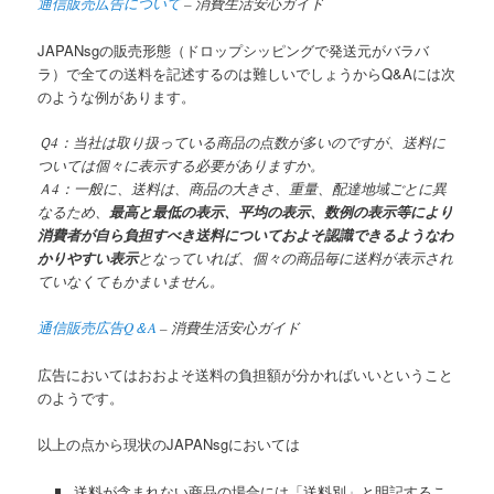
通信販売広告について
– 消費生活安心ガイド
JAPANsgの販売形態（ドロップシッピングで発送元がバラバ
ラ）で全ての送料を記述するのは難しいでしょうからQ&Aには次
のような例があります。
Ｑ4：当社は取り扱っている商品の点数が多いのですが、送料に
ついては個々に表示する必要がありますか。
Ａ4：一般に、送料は、商品の大きさ、重量、配達地域ごとに異
なるため、
最高と最低の表示、平均の表示、数例の表示等により
消費者が自ら負担すべき送料についておよそ認識できるようなわ
かりやすい表示
となっていれば、個々の商品毎に送料が表示され
ていなくてもかまいません。
通信販売広告Q＆A
– 消費生活安心ガイド
広告においてはおおよそ送料の負担額が分かればいいということ
のようです。
以上の点から現状のJAPANsgにおいては
送料が含まれない商品の場合には「送料別」と明記するこ