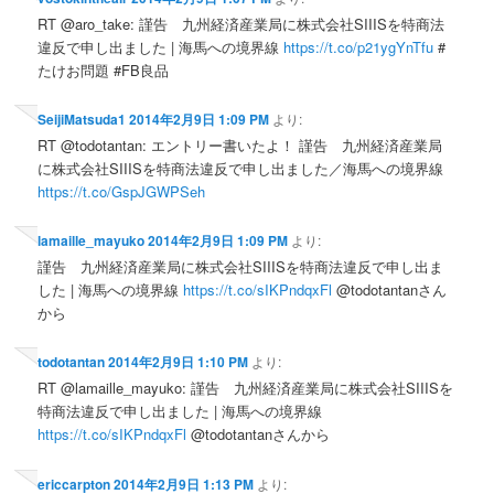
RT @aro_take: 謹告 九州経済産業局に株式会社SIIISを特商法
違反で申し出ました | 海馬への境界線
https://t.co/p21ygYnTfu
#
たけお問題 #FB良品
SeijiMatsuda1
2014年2月9日 1:09 PM
より:
RT @todotantan: エントリー書いたよ！ 謹告 九州経済産業局
に株式会社SIIISを特商法違反で申し出ました／海馬への境界線
https://t.co/GspJGWPSeh
lamaille_mayuko
2014年2月9日 1:09 PM
より:
謹告 九州経済産業局に株式会社SIIISを特商法違反で申し出ま
した | 海馬への境界線
https://t.co/sIKPndqxFl
@todotantanさん
から
todotantan
2014年2月9日 1:10 PM
より:
RT @lamaille_mayuko: 謹告 九州経済産業局に株式会社SIIISを
特商法違反で申し出ました | 海馬への境界線
https://t.co/sIKPndqxFl
@todotantanさんから
ericcarpton
2014年2月9日 1:13 PM
より: