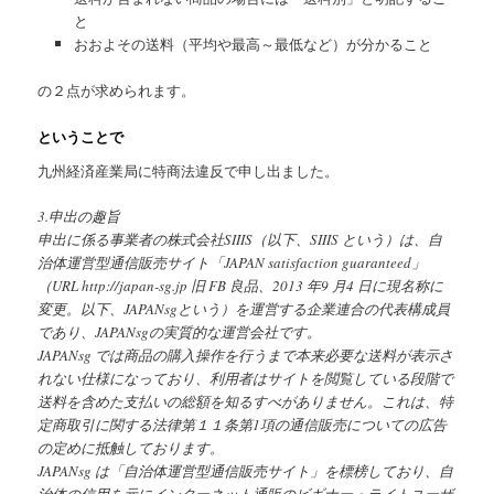
と
おおよその送料（平均や最高～最低など）が分かること
の２点が求められます。
ということで
九州経済産業局に特商法違反で申し出ました。
3.申出の趣旨
申出に係る事業者の株式会社SIIIS（以下、SIIIS という）は、自
治体運営型通信販売サイト「JAPAN satisfaction guaranteed」
（URL http://japan-sg.jp 旧 FB 良品、2013 年9 月4 日に現名称に
変更。以下、JAPANsgという）を運営する企業連合の代表構成員
であり、JAPANsgの実質的な運営会社です。
JAPANsg では商品の購入操作を行うまで本来必要な送料が表示さ
れない仕様になっており、利用者はサイトを閲覧している段階で
送料を含めた支払いの総額を知るすべがありません。これは、特
定商取引に関する法律第１１条第1項の通信販売についての広告
の定めに抵触しております。
JAPANsg は「自治体運営型通信販売サイト」を標榜しており、自