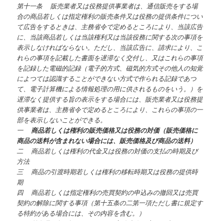
第十一条 販売業者又は役務提供事業者は、通信販売をする場
合の商品若しくは指定権利の販売条件又は役務の提供条件につい
て広告をするときは、主務省令で定めるところにより、当該広告
に、当該商品若しくは当該権利又は当該役務に関する次の事項を
表示しなければならない。ただし、当該広告に、請求により、こ
れらの事項を記載した書面を遅滞なく交付し、又はこれらの事項
を記録した電磁的記録（電子的方式、磁気的方式その他人の知覚
によつては認識することができない方式で作られる記録であつ
て、電子計算機による情報処理の用に供されるものをいう。）を
遅滞なく提供する旨の表示をする場合には、販売業者又は役務提
供事業者は、主務省令で定めるところにより、これらの事項の一
部を表示しないことができる。
一
商品若しくは権利の販売価格又は役務の対価（販売価格に
商品の送料が含まれない場合には、販売価格及び商品の送料）
二 商品若しくは権利の代金又は役務の対価の支払の時期及び
方法
三 商品の引渡時期若しくは権利の移転時期又は役務の提供時
期
四 商品若しくは指定権利の売買契約の申込みの撤回又は売買
契約の解除に関する事項（第十五条の二第一項ただし書に規定す
る特約がある場合には、その内容を含む。）