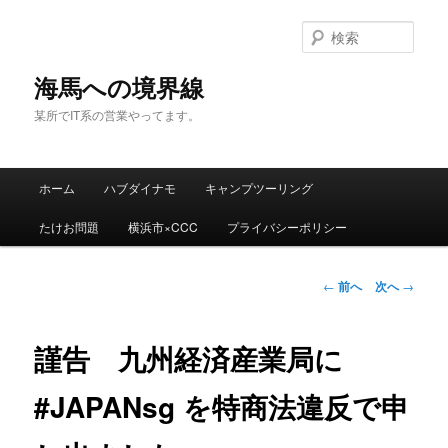
検
索
海馬への境界線
某所でIT系の営業やってます。
メ
ホーム
ハブダイナモ
キャンプツーリング
メ
イ
ン
たけお問題
横浜市×CCC
プライバシーポリシー
イ
メ
ニ
ン
ュ
投
←
前へ
次へ
→
ー
稿
コ
ナ
ビ
謹告 九州経済産業局に
ン
ゲ
ー
#JAPANsg を特商法違反で申
テ
シ
ョ
ン