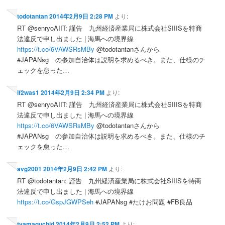
todotantan
2014年2月9日 2:28 PM
より:
RT @senryoAIIT: 謹告 九州経済産業局に株式会社SIIISを特商
法違反で申し出ました | 海馬への境界線
https://t.co/6VAWSRsMBy
@todotantanさんから
#JAPANsg の参加自治体は説明を求めるべき。また、仕様のチ
ェックを怠った…
if2was1
2014年2月9日 2:34 PM
より:
RT @senryoAIIT: 謹告 九州経済産業局に株式会社SIIISを特商
法違反で申し出ました | 海馬への境界線
https://t.co/6VAWSRsMBy
@todotantanさんから
#JAPANsg の参加自治体は説明を求めるべき。また、仕様のチ
ェックを怠った…
avg2001
2014年2月9日 2:42 PM
より:
RT @todotantan: 謹告 九州経済産業局に株式会社SIIISを特商
法違反で申し出ました | 海馬への境界線
https://t.co/GspJGWPSeh
#JAPANsg #たけお問題 #FB良品
tyamaguchid
2014年2月9日 2:52 PM
より: