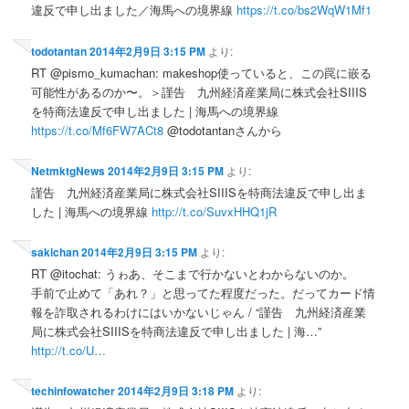
違反で申し出ました／海馬への境界線
https://t.co/bs2WqW1Mf1
todotantan
2014年2月9日 3:15 PM
より:
RT @pismo_kumachan: makeshop使っていると、この罠に嵌る
可能性があるのか〜。＞謹告 九州経済産業局に株式会社SIIIS
を特商法違反で申し出ました | 海馬への境界線
https://t.co/Mf6FW7ACt8
@todotantanさんから
NetmktgNews
2014年2月9日 3:15 PM
より:
謹告 九州経済産業局に株式会社SIIISを特商法違反で申し出ま
した | 海馬への境界線
http://t.co/SuvxHHQ1jR
sakichan
2014年2月9日 3:15 PM
より:
RT @itochat: うゎあ、そこまで行かないとわからないのか。
手前で止めて「あれ？」と思ってた程度だった。だってカード情
報を詐取されるわけにはいかないじゃん / “謹告 九州経済産業
局に株式会社SIIISを特商法違反で申し出ました | 海…”
http://t.co/U…
techinfowatcher
2014年2月9日 3:18 PM
より: