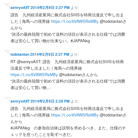
senryoAIIT
2014年2月9日 2:27 PM
より:
謹告 九州経済産業局に株式会社SIIISを特商法違反で申し出ま
した | 海馬への境界線
https://t.co/6VAWSRsMBy
@todotantanさ
んから
“決済の最終段階で初めて送料の項目が表示される仕様”では消費
者は安心して買い物が出来ない。#JAPANsg
todotantan
2014年2月9日 2:27 PM
より:
RT @senryoAIIT: 謹告 九州経済産業局に株式会社SIIISを特商
法違反で申し出ました | 海馬への境界線
https://t.co/6VAWSRsMBy
@todotantanさんから
“決済の最終段階で初めて送料の項目が表示される仕様”では消費
者は安心して買い物…
senryoAIIT
2014年2月9日 2:28 PM
より:
謹告 九州経済産業局に株式会社SIIISを特商法違反で申し出ま
した | 海馬への境界線
https://t.co/6VAWSRsMBy
@todotantanさ
んから
#JAPANsg の参加自治体は説明を求めるべき。また、仕様のチ
ェックを怠ったことを恥ずべきだ。