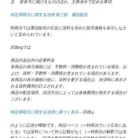
五 前各号に掲げるもののほか、主務省令で定める事項
特定商取引に関する法律 第三節 通信販売
特商法では通信販売の広告に送料を含めた販売価格を表示しなさ
いと定められています。
武雄sgでは
商品代金以外の必要料金
各商品の表示価格には、手数料・消費税が含まれている場合、お
よび、送料・手数料・消費税が含まれている場合があります。
各商品の表示価格の他に、送料を要する場合は、決済時に表示さ
れる送料費用が計上されます。
商品や配送場所、決済方法によっては各種費用が発生する場合が
ございます。
特定商取引に関する法律に基づく表示
– 武雄sg
のように記述が曖昧です。商品ページ（＝特商法でいう広告にあ
たる）では送料について何ら記載がなく（＝特商法の解釈では送
料込みとなる）、決済の最終段階で初めて送料の項目が表示され