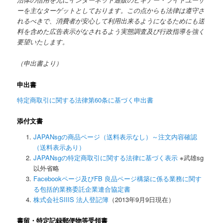
治体の信用を元にインターネット通販のビギナー・ライトユーザ
ーを主なターゲットとしております。この点からも法律は遵守さ
れるべきで、消費者が安心して利用出来るようになるためにも送
料を含めた広告表示がなされるよう実態調査及び行政指導を強く
要望いたします。
（申出書より）
申出書
特定商取引に関する法律第60条に基づく申出書
添付文書
JAPANsgの商品ページ（送料表示なし）～注文内容確認
（送料表示あり）
JAPANsgの特定商取引に関する法律に基づく表示
※武雄sg
以外省略
Facebookページ及びFB 良品ページ構築に係る業務に関す
る包括的業務委託企業連合協定書
株式会社SIIIS 法人登記簿
（2013年9月9日現在）
書留・特定記録郵便物等受領書