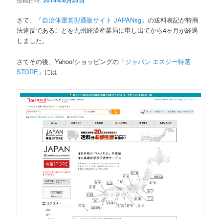
2014年6月25日
さて、「
自治体運営型通販サイト JAPANsg
」の送料表記が特商
ツ
へ
法違反であることを九州経済産業局に申し出てから4ヶ月が経過
しました。
へ
移
さてその後、Yahoo!ショッピングの「
ジャパン エスジー特選
移
動
STORE
」には
動