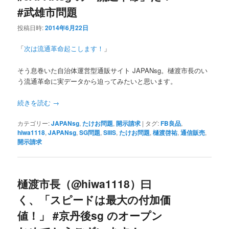
#武雄市問題
投稿日時:
2014年6月22日
「
次は流通革命起こします！
」
そう息巻いた自治体運営型通販サイト JAPANsg。樋渡市長のい
う流通革命に実データから迫ってみたいと思います。
続きを読む
→
カテゴリー:
JAPANsg
,
たけお問題
,
開示請求
|
タグ:
FB良品
,
hiwa1118
,
JAPANsg
,
SG問題
,
SIIIS
,
たけお問題
,
樋渡啓祐
,
通信販売
,
開示請求
樋渡市長（@hiwa1118）曰
く、「スピードは最大の付加価
値！」 #京丹後sg のオープン