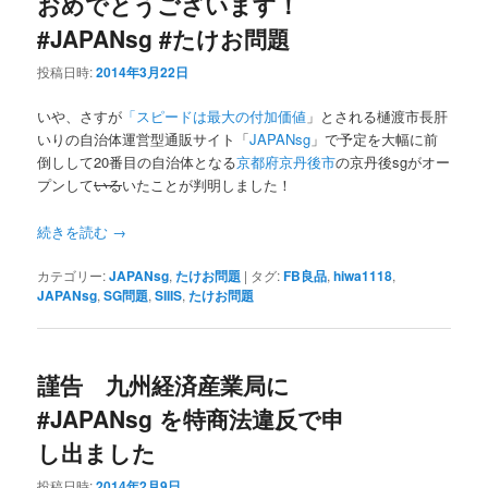
おめでとうございます！
#JAPANsg #たけお問題
投稿日時:
2014年3月22日
いや、さすが
「スピードは最大の付加価値
」とされる樋渡市長肝
いりの自治体運営型通販サイト「
JAPANsg
」で予定を大幅に前
倒しして20番目の自治体となる
京都府京丹後市
の京丹後sgがオー
プンして
いる
いたことが判明しました！
続きを読む
→
カテゴリー:
JAPANsg
,
たけお問題
|
タグ:
FB良品
,
hiwa1118
,
JAPANsg
,
SG問題
,
SIIIS
,
たけお問題
謹告 九州経済産業局に
#JAPANsg を特商法違反で申
し出ました
投稿日時:
2014年2月9日