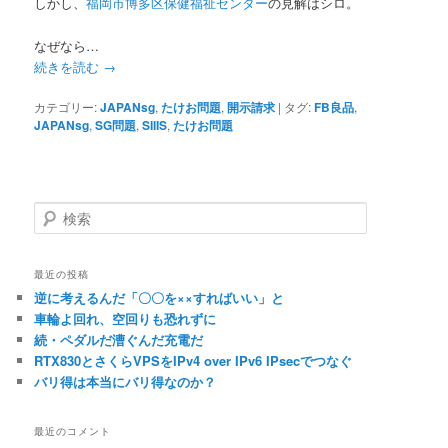
しかし、
福岡市博多区保健福祉センター
の見解はシロ。
なぜなら…
続きを読む
→
カテゴリー:
JAPANsg
,
たけお問題
,
開示請求
|
タグ:
FB良品
,
JAPANsg
,
SG問題
,
SIIIS
,
たけお問題
検
索
最近の投稿
逆に考えるんだ「〇〇を××すればいい」と
車輪よ回れ、空回りも恐れずに
続・ペダルだ漕ぐんだ充電だ
RTX830とさくらVPSをIPv4 over IPv6 IPsecでつなぐ
バリ得は本当にバリ得なのか？
最近のコメント