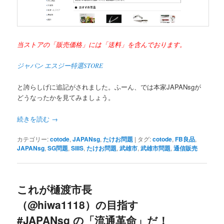
当ストアの「販売価格」には「送料」を含んでおります。
ジャパン エスジー特選STORE
と誇らしげに追記がされました。ふーん、では本家JAPANsgが
どうなったかを見てみましょう。
続きを読む
→
カテゴリー:
cotode
,
JAPANsg
,
たけお問題
|
タグ:
cotode
,
FB良品
,
JAPANsg
,
SG問題
,
SIIIS
,
たけお問題
,
武雄市
,
武雄市問題
,
通信販売
これが樋渡市長
（@hiwa1118）の目指す
#JAPANsg の「流通革命」だ！