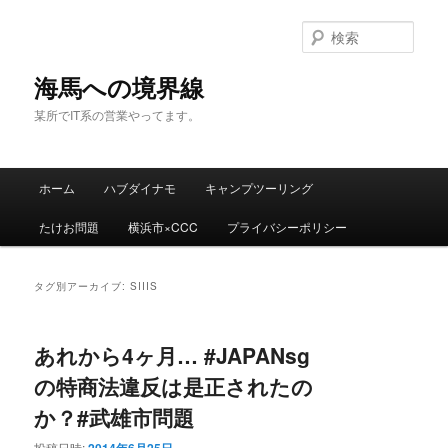
検
索
海馬への境界線
某所でIT系の営業やってます。
メ
ホーム
ハブダイナモ
キャンプツーリング
メ
サ
イ
ン
たけお問題
横浜市×CCC
プライバシーポリシー
イ
ブ
メ
ニ
ン
コ
ュ
タグ別アーカイブ:
SIIIS
ー
コ
ン
あれから4ヶ月… #JAPANsg
ン
テ
の特商法違反は是正されたの
テ
ン
か？#武雄市問題
ン
ツ
投稿日時: