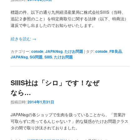
標題の件、以下の通り九州経済産業局に株式会社SIIIS（当時、
追記２参照のこと）を特定商取引に関する法律（以下、特商法）
違反で申し出ましたのでお知らせいたします。
続きを読む
→
カテゴリー:
cotode
,
JAPANsg
,
たけお問題
|
タグ:
cotode
,
FB良品
,
JAPANsg
,
SG問題
,
SIIIS
,
たけお問題
SIIIS社は「シロ」です！なぜ
なら…
投稿日時:
2014年1月31日
JAPANsgの各ショップで生肉を扱っていることから、「営業許
可取らずに売ってるんじゃない？」的な疑惑がたけお問題クラス
タの間で取り沙汰されておりました。