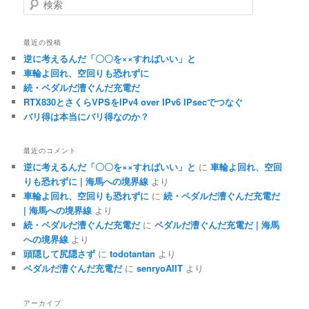
索
最近の投稿
逆に考えるんだ「〇〇を××すればいい」と
車輪よ回れ、空回りも恐れずに
続・ペダルだ漕ぐんだ充電だ
RTX830とさくらVPSをIPv4 over IPv6 IPsecでつなぐ
バリ得は本当にバリ得なのか？
最近のコメント
逆に考えるんだ「〇〇を××すればいい」と
に
車輪よ回れ、空回
りも恐れずに | 海馬への境界線
より
車輪よ回れ、空回りも恐れずに
に
続・ペダルだ漕ぐんだ充電だ
| 海馬への境界線
より
続・ペダルだ漕ぐんだ充電だ
に
ペダルだ漕ぐんだ充電だ | 海馬
への境界線
より
頭隠して尻隠さず
に
todotantan
より
ペダルだ漕ぐんだ充電だ
に
senryoAIIT
より
アーカイブ