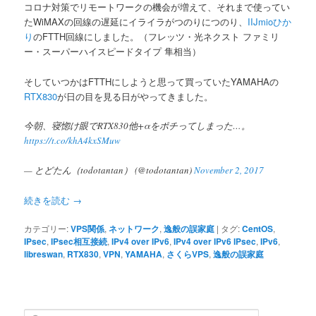
コロナ対策でリモートワークの機会が増えて、それまで使ってい
たWiMAXの回線の遅延にイライラがつのりにつのり、
IIJmioひか
ツ
へ
り
のFTTH回線にしました。（フレッツ・光ネクスト ファミリ
ー・スーパーハイスピードタイプ 隼相当）
へ
移
そしていつかはFTTHにしようと思って買っていたYAMAHAの
移
動
RTX830
が日の目を見る日がやってきました。
動
今朝、寝惚け眼でRTX830他+αをポチってしまった…。
https://t.co/khA4kxSMuw
— とどたん（todotantan） (@todotantan)
November 2, 2017
続きを読む
→
カテゴリー:
VPS関係
,
ネットワーク
,
逸般の誤家庭
|
タグ:
CentOS
,
IPsec
,
IPsec相互接続
,
IPv4 over IPv6
,
IPv4 over IPv6 IPsec
,
IPv6
,
libreswan
,
RTX830
,
VPN
,
YAMAHA
,
さくらVPS
,
逸般の誤家庭
検