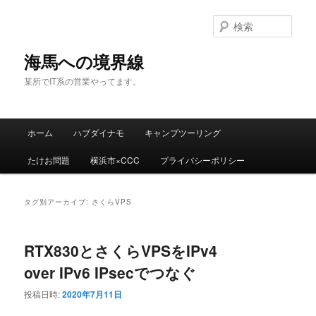
検
索
海馬への境界線
某所でIT系の営業やってます。
メ
ホーム
ハブダイナモ
キャンプツーリング
メ
サ
イ
ン
たけお問題
横浜市×CCC
プライバシーポリシー
イ
ブ
メ
ニ
ン
コ
ュ
タグ別アーカイブ:
さくらVPS
ー
コ
ン
RTX830とさくらVPSをIPv4
ン
テ
over IPv6 IPsecでつなぐ
テ
ン
投稿日時:
2020年7月11日
ン
ツ