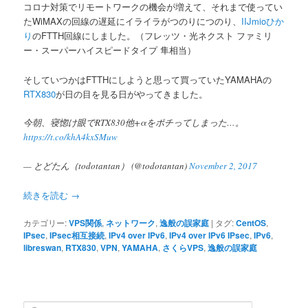
コロナ対策でリモートワークの機会が増えて、それまで使ってい
たWiMAXの回線の遅延にイライラがつのりにつのり、
IIJmioひか
ツ
へ
り
のFTTH回線にしました。（フレッツ・光ネクスト ファミリ
ー・スーパーハイスピードタイプ 隼相当）
へ
移
そしていつかはFTTHにしようと思って買っていたYAMAHAの
移
動
RTX830
が日の目を見る日がやってきました。
動
今朝、寝惚け眼でRTX830他+αをポチってしまった…。
https://t.co/khA4kxSMuw
— とどたん（todotantan） (@todotantan)
November 2, 2017
続きを読む
→
カテゴリー:
VPS関係
,
ネットワーク
,
逸般の誤家庭
|
タグ:
CentOS
,
IPsec
,
IPsec相互接続
,
IPv4 over IPv6
,
IPv4 over IPv6 IPsec
,
IPv6
,
libreswan
,
RTX830
,
VPN
,
YAMAHA
,
さくらVPS
,
逸般の誤家庭
検