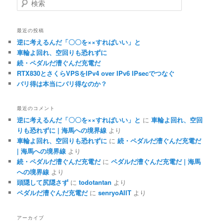
索
最近の投稿
逆に考えるんだ「〇〇を××すればいい」と
車輪よ回れ、空回りも恐れずに
続・ペダルだ漕ぐんだ充電だ
RTX830とさくらVPSをIPv4 over IPv6 IPsecでつなぐ
バリ得は本当にバリ得なのか？
最近のコメント
逆に考えるんだ「〇〇を××すればいい」と
に
車輪よ回れ、空回
りも恐れずに | 海馬への境界線
より
車輪よ回れ、空回りも恐れずに
に
続・ペダルだ漕ぐんだ充電だ
| 海馬への境界線
より
続・ペダルだ漕ぐんだ充電だ
に
ペダルだ漕ぐんだ充電だ | 海馬
への境界線
より
頭隠して尻隠さず
に
todotantan
より
ペダルだ漕ぐんだ充電だ
に
senryoAIIT
より
アーカイブ