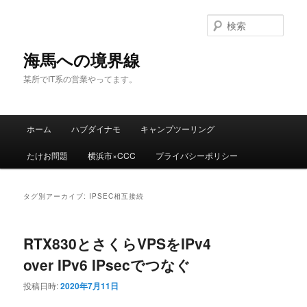
検
索
海馬への境界線
某所でIT系の営業やってます。
メ
ホーム
ハブダイナモ
キャンプツーリング
メ
サ
イ
ン
たけお問題
横浜市×CCC
プライバシーポリシー
イ
ブ
メ
ニ
ン
コ
ュ
タグ別アーカイブ:
IPSEC相互接続
ー
コ
ン
RTX830とさくらVPSをIPv4
ン
テ
over IPv6 IPsecでつなぐ
テ
ン
投稿日時:
2020年7月11日
ン
ツ