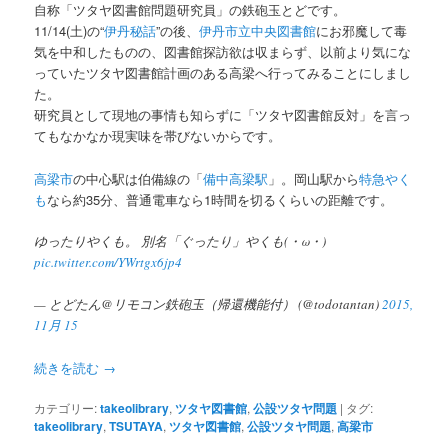
自称「ツタヤ図書館問題研究員」の鉄砲玉とどです。
11/14(土)の“
伊丹秘話
”の後、
伊丹市立中央図書館
にお邪魔して毒
ツ
へ
気を中和したものの、図書館探訪欲は収まらず、以前より気にな
っていたツタヤ図書館計画のある高梁へ行ってみることにしまし
へ
移
た。
研究員として現地の事情も知らずに「ツタヤ図書館反対」を言っ
移
動
てもなかなか現実味を帯びないからです。
動
高梁市
の中心駅は伯備線の「
備中高梁駅
」。岡山駅から
特急やく
も
なら約35分、普通電車なら1時間を切るくらいの距離です。
ゆったりやくも。 別名「ぐったり」やくも(・ω・)
pic.twitter.com/YWrtgx6jp4
— とどたん@リモコン鉄砲玉（帰還機能付） (@todotantan)
2015,
11月 15
続きを読む
→
カテゴリー:
takeolibrary
,
ツタヤ図書館
,
公設ツタヤ問題
|
タグ:
takeolibrary
,
TSUTAYA
,
ツタヤ図書館
,
公設ツタヤ問題
,
高梁市