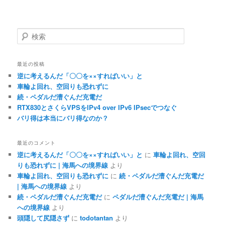
検
索
最近の投稿
逆に考えるんだ「〇〇を××すればいい」と
車輪よ回れ、空回りも恐れずに
続・ペダルだ漕ぐんだ充電だ
RTX830とさくらVPSをIPv4 over IPv6 IPsecでつなぐ
バリ得は本当にバリ得なのか？
最近のコメント
逆に考えるんだ「〇〇を××すればいい」と
に
車輪よ回れ、空回
りも恐れずに | 海馬への境界線
より
車輪よ回れ、空回りも恐れずに
に
続・ペダルだ漕ぐんだ充電だ
| 海馬への境界線
より
続・ペダルだ漕ぐんだ充電だ
に
ペダルだ漕ぐんだ充電だ | 海馬
への境界線
より
頭隠して尻隠さず
に
todotantan
より