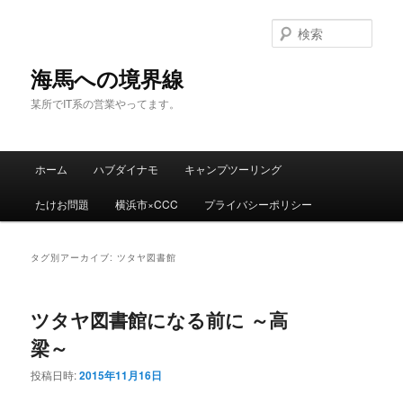
検
索
海馬への境界線
某所でIT系の営業やってます。
メ
ホーム
ハブダイナモ
キャンプツーリング
メ
サ
イ
ン
たけお問題
横浜市×CCC
プライバシーポリシー
イ
ブ
メ
ニ
ン
コ
ュ
タグ別アーカイブ:
ツタヤ図書館
ー
コ
ン
ツタヤ図書館になる前に ～高
ン
テ
梁～
テ
ン
投稿日時:
2015年11月16日
ン
ツ