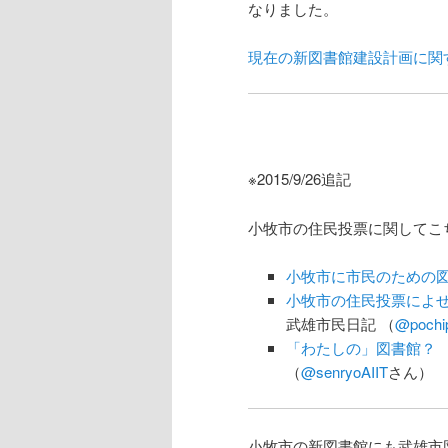
なりました。
現在の新図書館建設計画に関
※2015/9/26追記
小牧市の住民投票に関してこ
小牧市に市民のための
小牧市の住民投票によせ
武雄市民日記 （
@pochi
「わたしの」図書館？ 
（
@senryoAIIT
さん）
小牧市の新図書館にも武雄市