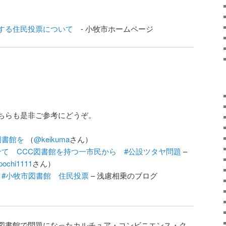
する住民投票について
- 小牧市ホームページ
ちらも是非ご参考にどうぞ。
図書館を
（
@keikuma
さん）
て CCC図書館を持つ一市民から #公設ツタヤ問題
–
pochi1111
さん）
#小牧市図書館 住民投票
– 浅慮相乗のブログ
図書館で問題になったカルチュア・コンビニエンス・ク