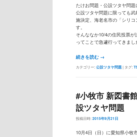
たけお問題・公設ツタヤ問題
公設ツタヤ問題に限っても武
施決定、海老名市の「シリコ
す。
そんななか10/4の住民投票
ってことで急遽行ってきまし
続きを読む
→
カテゴリー:
公設ツタヤ問題
|
タグ:
T
#小牧市 新図書
設ツタヤ問題
投稿日時:
2015年9月21日
10月4日（日）に愛知県小