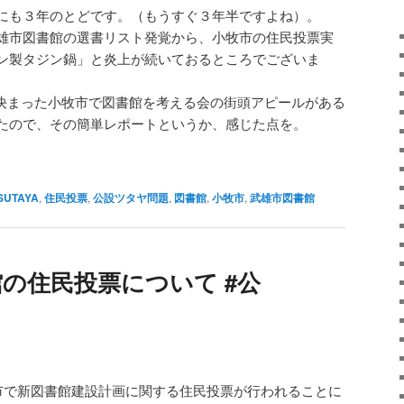
にも３年のとどです。（もうすぐ３年半ですよね）。
雄市図書館の選書リスト発覚から、小牧市の住民投票実
ン製タジン鍋」と炎上が続いておるところでございま
が決まった小牧市で図書館を考える会の街頭アピールがある
たので、その簡単レポートというか、感じた点を。
SUTAYA
,
住民投票
,
公設ツタヤ問題
,
図書館
,
小牧市
,
武雄市図書館
館の住民投票について #公
牧市で新図書館建設計画に関する住民投票が行われることに