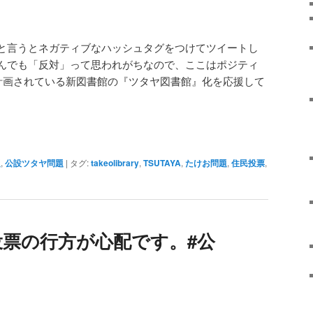
と言うとネガティブなハッシュタグをつけてツイートし
んでも「反対」って思われがちなので、ここはポジティ
計画されている新図書館の『ツタヤ図書館』化を応援して
題
,
公設ツタヤ問題
|
タグ:
takeolibrary
,
TSUTAYA
,
たけお問題
,
住民投票
,
投票の行方が心配です。#公