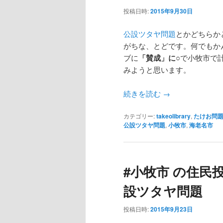
テ
ン
投稿日時:
2015年9月30日
ン
ツ
公設ツタヤ問題
とかどちらか
がちな、とどです。何でもか
ブに
「賛成」に○
で小牧市で
ツ
へ
みようと思います。
へ
移
続きを読む
→
移
動
カテゴリー:
takeolibrary
,
たけお問
公設ツタヤ問題
,
小牧市
,
海老名市
動
#小牧市 の住民
設ツタヤ問題
投稿日時:
2015年9月23日