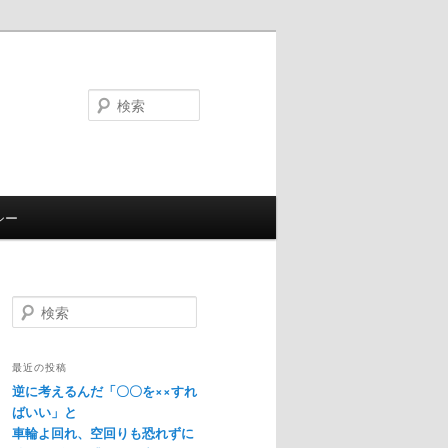
検
索
シー
検
索
最近の投稿
逆に考えるんだ「〇〇を××すれ
ばいい」と
車輪よ回れ、空回りも恐れずに