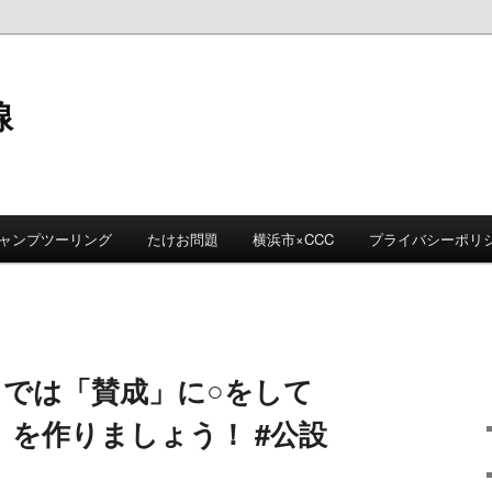
線
ャンプツーリング
たけお問題
横浜市×CCC
プライバシーポリ
 では「賛成」に○をして
を作りましょう！ #公設