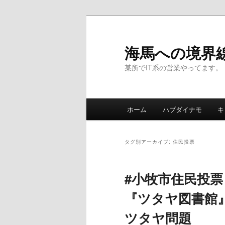
海馬への境界
某所でIT系の営業やってます。
メ
ホーム
ハブダイナモ
キ
メ
サ
イ
ン
イ
ブ
メ
タグ別アーカイブ:
住民投票
ニ
ン
コ
ュ
#小牧市住民投票
ー
コ
ン
『ツタヤ図書館』
ン
テ
ツタヤ問題