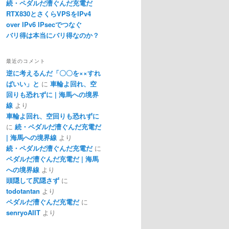
続・ペダルだ漕ぐんだ充電だ
RTX830とさくらVPSをIPv4
over IPv6 IPsecでつなぐ
バリ得は本当にバリ得なのか？
最近のコメント
逆に考えるんだ「〇〇を××すれ
ばいい」と
に
車輪よ回れ、空
回りも恐れずに | 海馬への境界
線
より
車輪よ回れ、空回りも恐れずに
に
続・ペダルだ漕ぐんだ充電だ
| 海馬への境界線
より
続・ペダルだ漕ぐんだ充電だ
に
ペダルだ漕ぐんだ充電だ | 海馬
への境界線
より
頭隠して尻隠さず
に
todotantan
より
ペダルだ漕ぐんだ充電だ
に
senryoAIIT
より