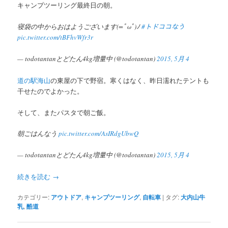
キャンプツーリング最終日の朝。
ツ
へ
寝袋の中からおはようございます(=ﾟωﾟ)ﾉ
#トドココなう
pic.twitter.com/tBFhvWfr3r
へ
移
— todotantanとどたん4kg増量中 (@todotantan)
2015, 5月 4
移
動
道の駅海山
の東屋の下で野宿。寒くはなく、昨日濡れたテントも
動
干せたのでよかった。
そして、またパスタで朝ご飯。
朝ごはんなう
pic.twitter.com/AsIRdgUbwQ
— todotantanとどたん4kg増量中 (@todotantan)
2015, 5月 4
続きを読む
→
カテゴリー:
アウトドア
,
キャンプツーリング
,
自転車
|
タグ:
大内山牛
乳
,
酷道