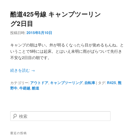
酷道425号線 キャンプツーリン
グ2日目
投稿日時:
2015年5月10日
キャンプの朝は早い。外が明るくなったら目が覚めるもんね。と
いうことで5時には起床。とはいえ未明に雨がぱらついて先行き
不安な2日目の朝です。
続きを読む
→
カテゴリー:
アウトドア
,
キャンプツーリング
,
自転車
|
タグ:
R425
,
熊
野牛
,
牛廻越
,
酷道
検
索
最近の投稿