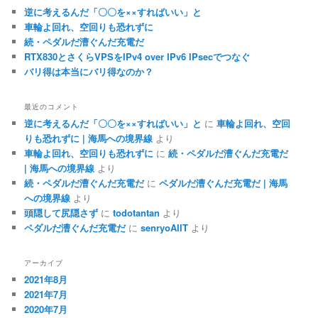
逆に考えるんだ「〇〇を××すればいい」と
車輪よ回れ、空回りも恐れずに
続・ペダルだ漕ぐんだ充電だ
RTX830とさくらVPSをIPv4 over IPv6 IPsecでつなぐ
バリ得は本当にバリ得なのか？
最近のコメント
逆に考えるんだ「〇〇を××すればいい」と
に
車輪よ回れ、空回
りも恐れずに | 海馬への境界線
より
車輪よ回れ、空回りも恐れずに
に
続・ペダルだ漕ぐんだ充電だ
| 海馬への境界線
より
続・ペダルだ漕ぐんだ充電だ
に
ペダルだ漕ぐんだ充電だ | 海馬
への境界線
より
頭隠して尻隠さず
に
todotantan
より
ペダルだ漕ぐんだ充電だ
に
senryoAIIT
より
アーカイブ
2021年8月
2021年7月
2020年7月