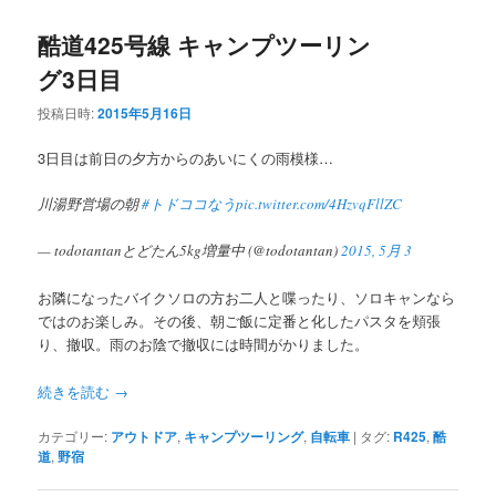
酷道425号線 キャンプツーリン
グ3日目
投稿日時:
2015年5月16日
3日目は前日の夕方からのあいにくの雨模様…
川湯野営場の朝
#トドココなう
pic.twitter.com/4HzvqFllZC
— todotantanとどたん5kg増量中 (@todotantan)
2015, 5月 3
お隣になったバイクソロの方お二人と喋ったり、ソロキャンなら
ではのお楽しみ。その後、朝ご飯に定番と化したパスタを頬張
り、撤収。雨のお陰で撤収には時間がかりました。
続きを読む
→
カテゴリー:
アウトドア
,
キャンプツーリング
,
自転車
|
タグ:
R425
,
酷
道
,
野宿