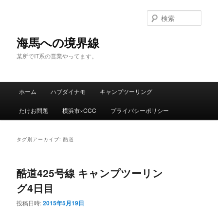
検
索
海馬への境界線
某所でIT系の営業やってます。
メ
ホーム
ハブダイナモ
キャンプツーリング
メ
サ
イ
ン
たけお問題
横浜市×CCC
プライバシーポリシー
イ
ブ
メ
ニ
ン
コ
ュ
タグ別アーカイブ:
酷道
ー
コ
ン
酷道425号線 キャンプツーリン
ン
テ
グ4日目
テ
ン
投稿日時:
2015年5月19日
ン
ツ