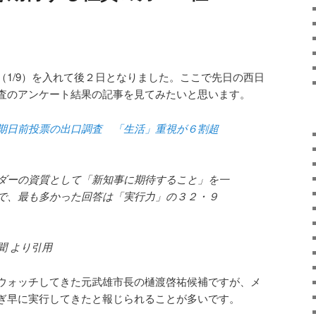
（1/9）を入れて後２日となりました。ここで先日の西日
査のアンケート結果の記事を見てみたいと思います。
期日前投票の出口調査 「生活」重視が６割超
ダーの資質として「新知事に期待すること」を一
で、最も多かった回答は「実行力」の３２・９
新聞 より引用
ウォッチしてきた元武雄市長の樋渡啓祐候補ですが、メ
ぎ早に実行してきたと報じられることが多いです。