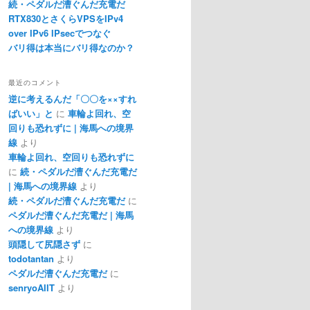
続・ペダルだ漕ぐんだ充電だ
RTX830とさくらVPSをIPv4
over IPv6 IPsecでつなぐ
バリ得は本当にバリ得なのか？
最近のコメント
逆に考えるんだ「〇〇を××すれ
ばいい」と
に
車輪よ回れ、空
回りも恐れずに | 海馬への境界
線
より
車輪よ回れ、空回りも恐れずに
に
続・ペダルだ漕ぐんだ充電だ
| 海馬への境界線
より
続・ペダルだ漕ぐんだ充電だ
に
ペダルだ漕ぐんだ充電だ | 海馬
への境界線
より
頭隠して尻隠さず
に
todotantan
より
ペダルだ漕ぐんだ充電だ
に
senryoAIIT
より