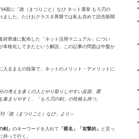
の朝刊4面に「政（まつりごと）なび ネット選挙 もろ刃の
れました。たけおクラスタ界隈では私も含めて読売新聞
道府県連に配布した「ネット活用マニュアル」につい
が本格化してきたという解説。この記事の問題は中盤か
に入るまえの段落で、ネットのメリット・デメリットに
の考えを多くの人とやり取りしやすい反面、匿
も集まりやすく、「もろ刃の剣」の性格も持つ。
12朝刊「政（まつりごと）なび」より～
の剣」
のキーワードを入れて
「匿名」「攻撃的」
と言っ
に持って行く。