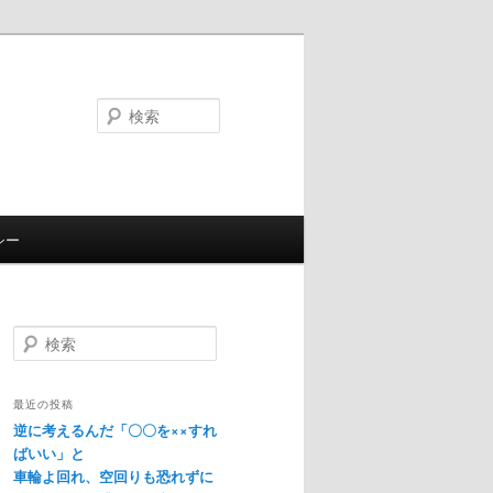
検
索
シー
検
索
最近の投稿
逆に考えるんだ「〇〇を××すれ
ばいい」と
車輪よ回れ、空回りも恐れずに