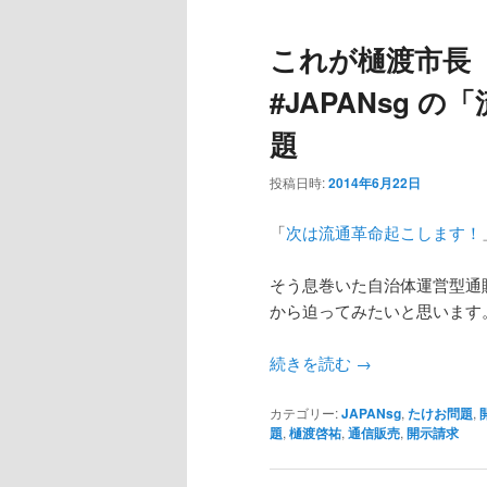
これが樋渡市長（@
#JAPANsg 
題
投稿日時:
2014年6月22日
「
次は流通革命起こします！
そう息巻いた自治体運営型通販
から迫ってみたいと思います
続きを読む
→
カテゴリー:
JAPANsg
,
たけお問題
,
題
,
樋渡啓祐
,
通信販売
,
開示請求