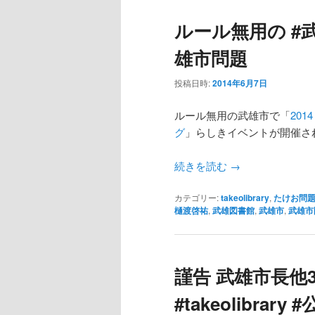
ルール無用の #
雄市問題
投稿日時:
2014年6月7日
ルール無用の武雄市で「
20
グ
」らしきイベントが開催さ
続きを読む
→
カテゴリー:
takeolibrary
,
たけお問
樋渡啓祐
,
武雄図書館
,
武雄市
,
武雄市
謹告 武雄市長他
#takeolibrar