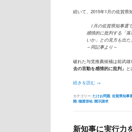
続いて、2015年1月の佐賀
1月の佐賀県知事選で
感情的に批判する「落
いか」との見方も出た
～同記事より～
破れた与党推薦候補は前武雄
去の言動を感情的に批判」
と
続きを読む
→
カテゴリー:
たけお問題
,
佐賀県知事
開
,
樋渡啓祐
,
開示請求
新知事に実行力を