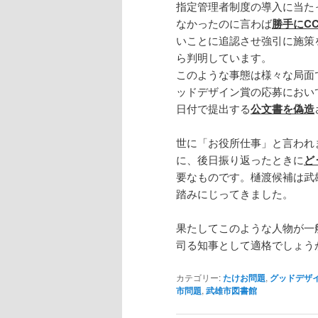
指定管理者制度の導入に当た
なかったのに言わば
勝手にC
いことに追認させ強引に施策
ら判明しています。
このような事態は様々な局面
ッドデザイン賞の応募におい
日付で提出する
公文書を偽造
世に「お役所仕事」と言われ
に、後日振り返ったときに
ど
要なものです。樋渡候補は武
踏みにじってきました。
果たしてこのような人物が一般
司る知事として適格でしょう
カテゴリー:
たけお問題
,
グッドデザ
市問題
,
武雄市図書館