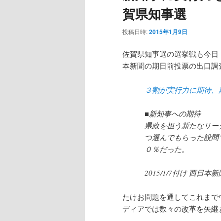
賀県知事選
投稿日時:
2015年1月9日
佐賀県知事選の選挙戦も今日
本新聞の期日前投票の出口調
３割が実行力に期待、
■新知事への期待
県政を担う新たなリー
つ選んでもらった設問
０％だった。
2015/1/7付け 西日本
たけお問題を通してこれまで
ディアでは数々の改革を矢継