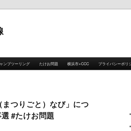
線
ャンプツーリング
たけお問題
横浜市×CCC
プライバシーポリ
（まつりごと）なび」につ
事選 #たけお問題