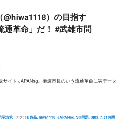
hiwa1118）の目指す
の「流通革命」だ！ #武雄市問
」
サイト JAPANsg。樋渡市長のいう流通革命に実データ
。
開示請求
|
タグ:
FB良品
,
hiwa1118
,
JAPANsg
,
SG問題
,
SIIIS
,
たけお問