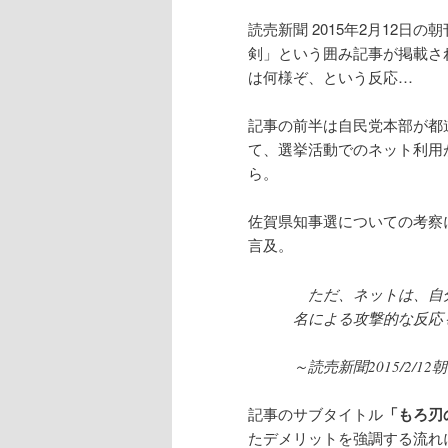
テ
ン
読売新聞 2015年2月12日
剣」という囲み記事が掲載さ
ン
ツ
は何様ぞ、という反応…
ツ
へ
記事の前半は自民党本部が都
て、選挙活動でのネット利用
へ
移
ら。
移
動
佐賀県知事選についての考察
言及。
動
ただ、ネットは、自分
名による攻撃的な反応
～読売新聞2015/2/
記事のサブタイトル
「もろ刃
たデメリットを強調する流れ