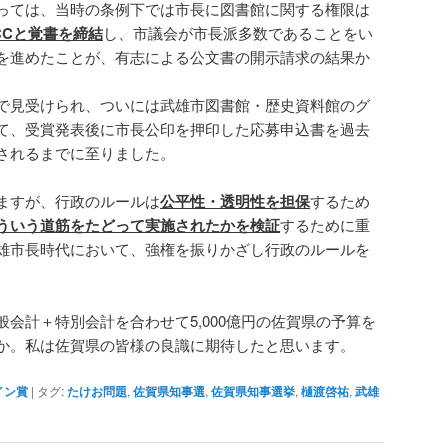
っては、当時の条例下では市長に図書館に関する権限は
CCと覚書を締結
し、市議会が市長派多数であることをい
を進めたことが、有志による公文書の開示請求の結果か
で見受けられ、ついには武雄市図書館・歴史資料館のグ
て、受賞発表後に市長公印を押印した応募申込書を過去
されるまでに至りました。
ますが、行政のルールは
公平性・透明性を担保
するため
ういう道筋をたどって実施されたかを検証
するために重
雄市長時代において、強権を振りかざし行政のルールを
会計＋特別会計を合わせて5,000億円の佐賀県の予算を
か。私は佐賀県の皆様の良識に期待したと思います。
イン賞
|
タグ:
たけお問題
,
佐賀県知事選
,
佐賀県知事選挙
,
樋渡啓祐
,
武雄