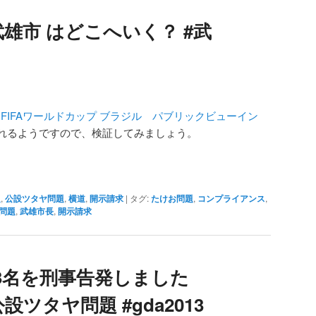
武雄市 はどこへいく？ #武
14 FIFAワールドカップ ブラジル パブリックビューイン
れるようですので、検証してみましょう。
題
,
公設ツタヤ問題
,
横道
,
開示請求
|
タグ:
たけお問題
,
コンプライアンス
,
問題
,
武雄市長
,
開示請求
3名を刑事告発しました
y #公設ツタヤ問題 #gda2013