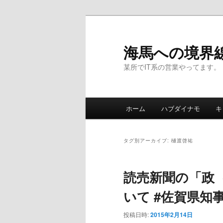
海馬への境界
某所でIT系の営業やってます。
メ
ホーム
ハブダイナモ
キ
メ
サ
イ
ン
イ
ブ
メ
タグ別アーカイブ:
樋渡啓祐
ニ
ン
コ
ュ
読売新聞の「政
ー
コ
ン
いて #佐賀県知
ン
テ
投稿日時:
2015年2月14日