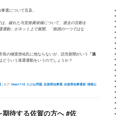
県知事選について言及。
は、破れた与党推薦候補について、過去の言動を
選運動」がネット上で展開。「敗因の一つではな
。
市長の樋渡啓祐氏に他ならないが、読売新聞がいう
「過
はどういう落選運動をいうのでしょうか？
選
|
タグ:
hiwa1118
,
たけお問題
,
佐賀県知事選
,
佐賀県知事選挙
,
情報公
期待する佐賀の方へ #佐